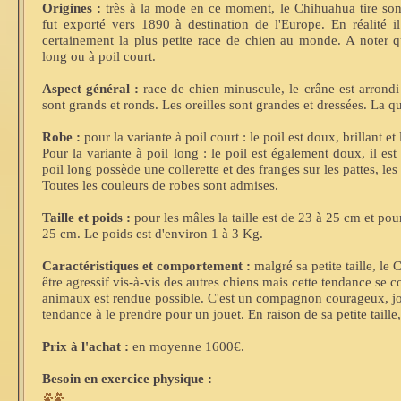
Origines :
très à la mode en ce moment, le Chihuahua tire son
fut exporté vers 1890 à destination de l'Europe. En réalité il 
certainement la plus petite race de chien au monde. A noter qu'
long ou à poil court.
Aspect général :
race de chien minuscule, le crâne est arrond
sont grands et ronds. Les oreilles sont grandes et dressées. La qu
Robe :
pour la variante à poil court : le poil est doux, brillant et 
Pour la variante à poil long : le poil est également doux, il e
poil long possède une collerette et des franges sur les pattes, les
Toutes les couleurs de robes sont admises.
Taille et poids :
pour les mâles la taille est de 23 à 25 cm et pour 
25 cm. Le poids est d'environ 1 à 3 Kg.
Caractéristiques et comportement :
malgré sa petite taille, le
être agressif vis-à-vis des autres chiens mais cette tendance se c
animaux est rendue possible. C'est un compagnon courageux, jou
tendance à le prendre pour un jouet. En raison de sa petite taill
Prix à l'achat :
en moyenne 1600€.
Besoin en exercice physique :