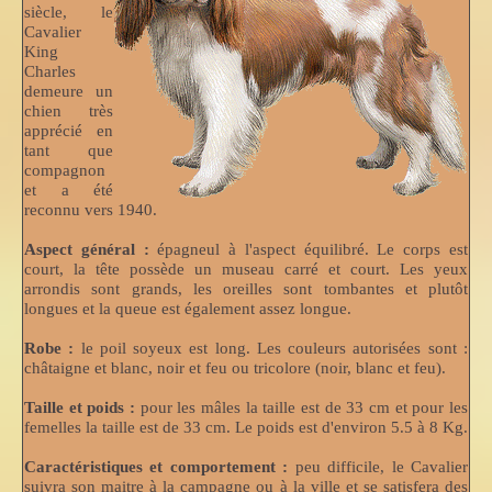
siècle, le
Cavalier
King
Charles
demeure un
chien très
apprécié en
tant que
compagnon
et a été
reconnu vers 1940.
Aspect général :
épagneul à l'aspect équilibré. Le corps est
court, la tête possède un museau carré et court. Les yeux
arrondis sont grands, les oreilles sont tombantes et plutôt
longues et la queue est également assez longue.
Robe :
le poil soyeux est long. Les couleurs autorisées sont :
châtaigne et blanc, noir et feu ou tricolore (noir, blanc et feu).
Taille et poids :
pour les mâles la taille est de 33 cm et pour les
femelles la taille est de 33 cm. Le poids est d'environ 5.5 à 8 Kg.
Caractéristiques et comportement :
peu difficile, le Cavalier
suivra son maitre à la campagne ou à la ville et se satisfera des