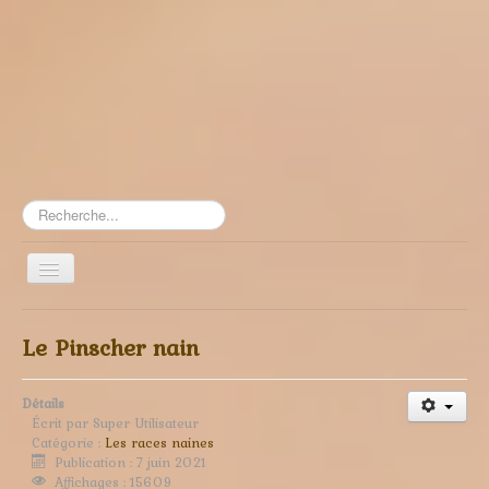
Rechercher
Toggle
Navigation
≡
Le Pinscher nain
Détails
Écrit par
Super Utilisateur
Catégorie :
Les races naines
Publication : 7 juin 2021
Affichages : 15609