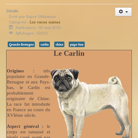
Détails
Écrit par
Super Utilisateur
Catégorie :
Les races naines
Publication : 16 mai 2021
Affichages : 15920
Grande-Bretagne
carlin
chine
pays-bas
Le Carlin
Origines :
très
populaire en Grande-
Bretagne et aux Pays-
bas, le Carlin est
probablement
originaire de Chine.
La race fut introduite
en France au cours du
XVIème siècle.
Aspect général :
le
corps est ramassé et
plutôt carré porté par