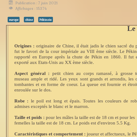
Publication : 7 juin 2021
Affichages : 15374
europe
chine
Pékinois
Le
Origines :
originaire de Chine, il était jadis le chien sacré du 
fut le favori de la cour impériale au VIII ème siècle. Le Pékin
rapporté en Europe après la chute de Pékin en 1860. Il fut e
exporté aux Etats-Unis au XX ème siècle.
Aspect général :
petit chien au corps ramassé, à grosse t
museau ample et ridé. Les yeux sont grands et arrondis, les o
tombantes et en forme de coeur. La queue est fournie et étro
enroulée sur le dos.
Robe :
le poil est long et épais. Toutes les couleurs de rob
admises exceptés le blanc et le marron.
Taille et poids :
pour les mâles la taille est de 18 cm et pour les
femelles la taille est de 18 cm. Le poids est d'environ 5.5 Kg.
Caractéristiques et comportement :
joueur et affectueux, le Pé