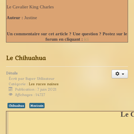
Le Cavalier King Charles
Auteur :
Justine
Un commentaire sur cet article ? Une question ? Postez sur le
forum en cliquant :
ici
Le Chihuahua
Détails
Écrit par
Super Utilisateur
Catégorie :
Les races naines
Publication : 7 juin 2021
Affichages : 14727
Chihuahua
Mexicain
Le 