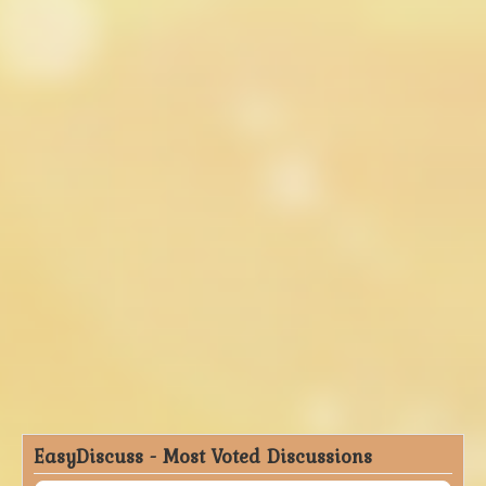
EasyDiscuss - Most Voted Discussions