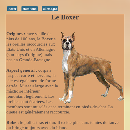
Boxer
etats-unis
allemagne
Le Boxer
Origines :
race vieille de
plus de 100 ans, le Boxer a
les oreilles raccourcies aux
Etats-Unis et en Allemagne
(son pays d'origine) mais
pas en Grande-Bretagne.
Aspect général :
corps à
l'aspect carré et nerveux, la
tête est également de forme
carrée. Museau large avec la
mâchoire inférieur
remontant légèrement. Les
oreilles sont écartées. Les
membres sont musclés et se terminent en pieds-de-chat. La
queue est généralement raccourcie.
Robe :
le poil est ras et dur. Il existe plusieurs teintes de fauve
ou bringé toujours avec du blanc.