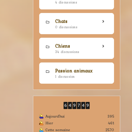
4 discussions
Chats
0 discussions
Chiens
34 discussions
Passion animaux
1 discussion
Aujourd'hui
395
Hier
461
Cette semaine
2570