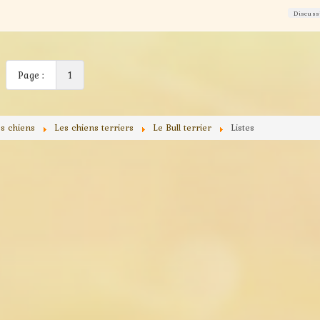
Discuss
Page :
1
es chiens
Les chiens terriers
Le Bull terrier
Listes