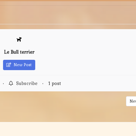
Le Bull terrier
New Post
•
Subscribe
•
1 post
New