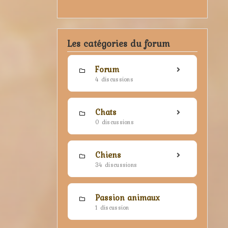
Les catégories du forum
Forum
4 discussions
Chats
0 discussions
Chiens
34 discussions
Passion animaux
1 discussion