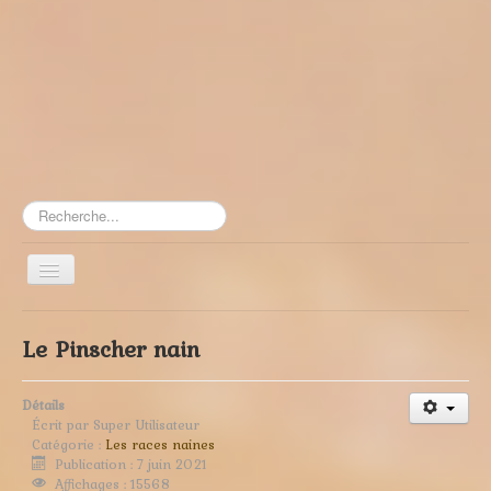
Rechercher
Toggle
Navigation
≡
Le Pinscher nain
Détails
Écrit par
Super Utilisateur
Catégorie :
Les races naines
Publication : 7 juin 2021
Affichages : 15568