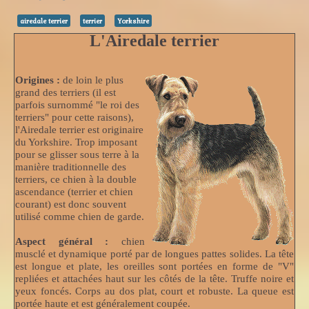
airedale terrier
terrier
Yorkshire
L'Airedale terrier
Origines :
de loin le plus
grand des terriers (il est
parfois surnommé "le roi des
terriers" pour cette raisons),
l'Airedale terrier est originaire
du Yorkshire. Trop imposant
pour se glisser sous terre à la
manière traditionnelle des
terriers, ce chien à la double
ascendance (terrier et chien
courant) est donc souvent
utilisé comme chien de garde.
Aspect général :
chien
musclé et dynamique porté par de longues pattes solides. La tête
est longue et plate, les oreilles sont portées en forme de "V"
repliées et attachées haut sur les côtés de la tête. Truffe noire et
yeux foncés. Corps au dos plat, court et robuste. La queue est
portée haute et est généralement coupée.