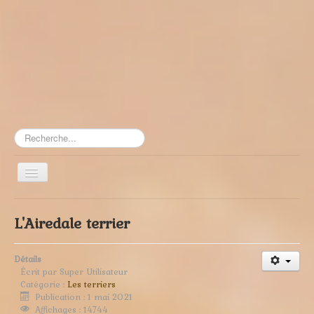
Rechercher
Toggle
Navigation
≡
L'Airedale terrier
Détails
Écrit par
Super Utilisateur
Catégorie :
Les terriers
Publication : 1 mai 2021
Affichages : 14744