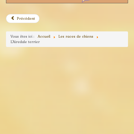
Précédent
Vous êtes ici :
Accueil
Les races de chiens
L'Airedale terrier