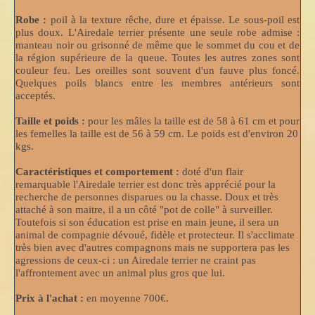
Robe :
poil à la texture rêche, dure et épaisse. Le sous-poil est
plus doux. L'Airedale terrier présente une seule robe admise :
manteau noir ou grisonné de même que le sommet du cou et de
la région supérieure de la queue. Toutes les autres zones sont
couleur feu. Les oreilles sont souvent d'un fauve plus foncé.
Quelques poils blancs entre les membres antérieurs sont
acceptés.
Taille et poids :
pour les mâles la taille est de 58 à 61 cm et pour
les femelles la taille est de 56 à 59 cm. Le poids est d'environ 20
kgs.
Caractéristiques et comportement :
doté d'un flair
remarquable l'Airedale terrier est donc très apprécié pour la
recherche de personnes disparues ou la chasse. Doux et très
attaché à son maitre, il a un côté "pot de colle" à surveiller.
Toutefois si son éducation est prise en main jeune, il sera un
animal de compagnie dévoué, fidèle et protecteur. Il s'acclimate
très bien avec d'autres compagnons mais ne supportera pas les
agressions de ceux-ci : un Airedale terrier ne craint pas
l'affrontement avec un animal plus gros que lui.
Prix à l'achat :
en moyenne 700€.