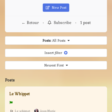
New Post
← Retour
•
Subscribe
•
1 post
Posts:
All Posts
Insert filter
Newest First
Posts
Le Whippet
Le whippet
Jean-Marie