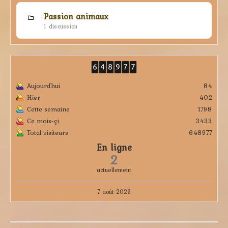
Passion animaux
1 discussion
Aujourd'hui
84
Hier
402
Cette semaine
1798
Ce mois-çi
3433
Total visiteurs
648977
En ligne
2
actuellement
7 août 2026