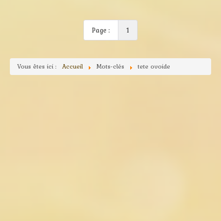
Page :
1
Vous êtes ici :
Accueil
Mots-clés
tete ovoide