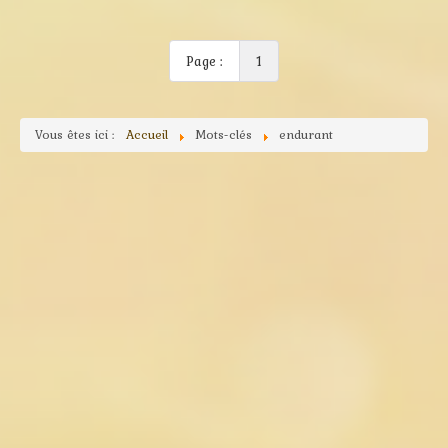
Page :
1
Vous êtes ici :
Accueil
Mots-clés
endurant