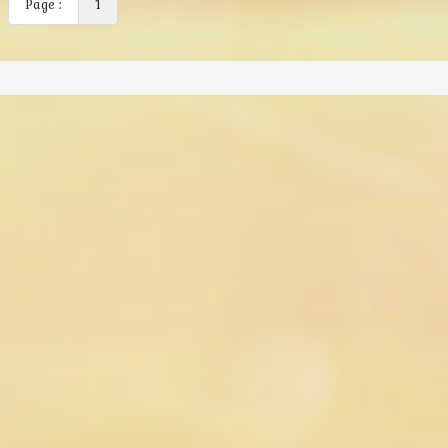
Page :
1