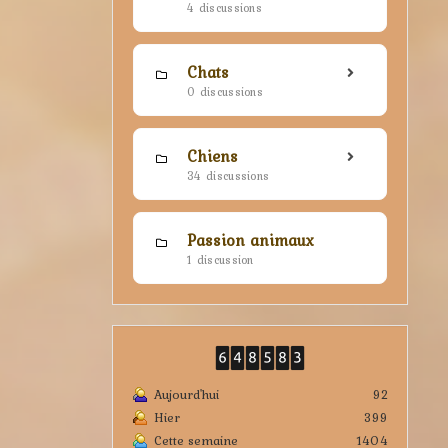
4 discussions
Chats
0 discussions
Chiens
34 discussions
Passion animaux
1 discussion
Aujourd'hui
92
Hier
399
Cette semaine
1404