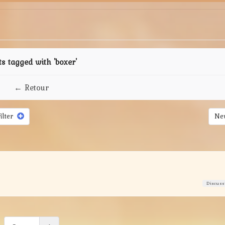
ts tagged with 'boxer'
← Retour
filter
New
Discuss