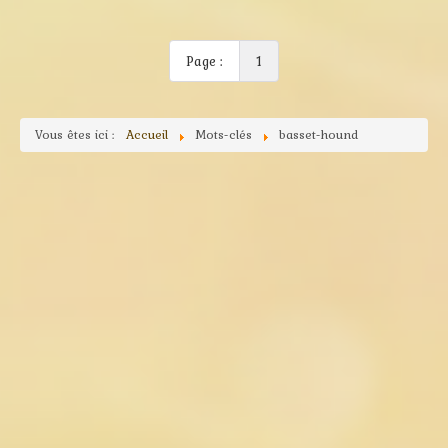
Page :
1
Vous êtes ici :
Accueil
Mots-clés
basset-hound