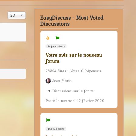
Affichage #
20
EasyDiscuss - Most Voted
Discussions
Informations
Votre avis sur le nouveau
forum
28394 Vues 1 Votes 0 Réponses
Jean-Marie
Discussions sur le forum
Posté le mercredi 12 février 2020
Discussions