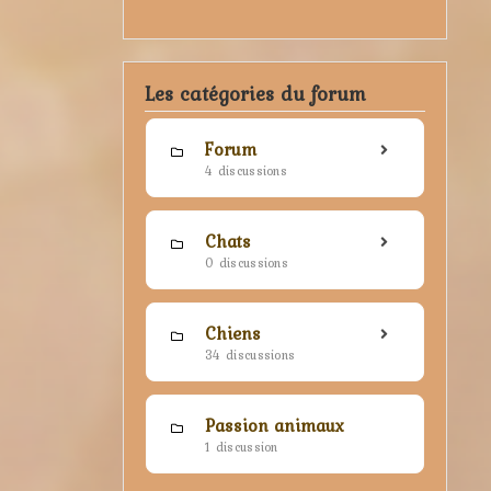
Les catégories du forum
Forum
4 discussions
Chats
0 discussions
Chiens
34 discussions
Passion animaux
1 discussion