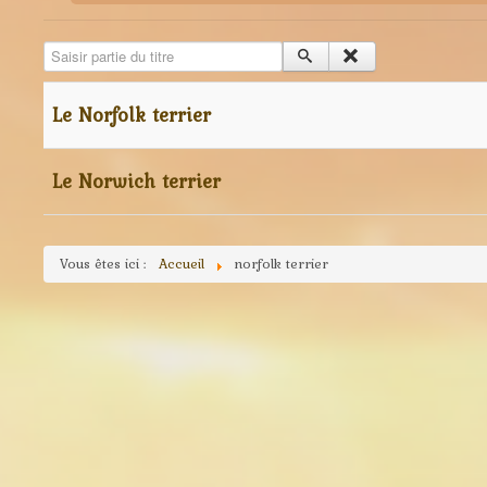
Saisir partie du titre
Le Norfolk terrier
Le Norwich terrier
Vous êtes ici :
Accueil
norfolk terrier