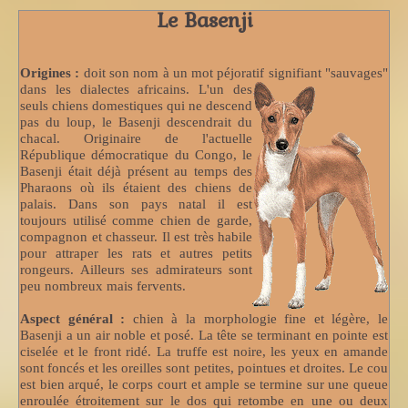
Le Basenji
Origines :
doit son nom à un mot péjoratif signifiant "sauvages"
dans les dialectes africains.
L'un des
seuls chiens domestiques qui ne descend
pas du loup, le Basenji descendrait du
chacal. Originaire de l'actuelle
République démocratique du Congo, le
Basenji était déjà présent au temps des
Pharaons où ils étaient des chiens de
palais. Dans son pays natal il est
toujours utilisé comme chien de garde,
compagnon et chasseur. Il est très habile
pour attraper les rats et autres petits
rongeurs. Ailleurs ses admirateurs sont
peu nombreux mais fervents.
Aspect général :
chien à la morphologie fine et légère, le
Basenji a un air noble et posé. La tête se terminant en pointe est
ciselée et le front ridé. La truffe est noire, les yeux en amande
sont foncés et les oreilles sont petites, pointues et droites. Le cou
est bien arqué, le corps court et ample se termine sur une queue
enroulée étroitement sur le dos qui retombe en une ou deux