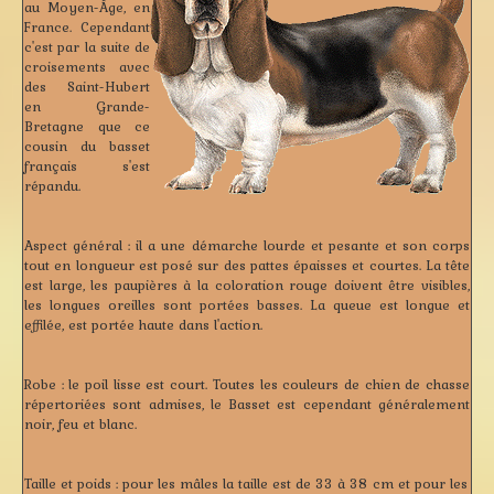
au Moyen-Âge, en
France. Cependant
c'est par la suite de
croisements avec
des Saint-Hubert
en Grande-
Bretagne que ce
cousin du basset
français s'est
répandu.
Aspect général :
il a une démarche lourde et pesante et son corps
tout en longueur est posé sur des pattes épaisses et courtes. La tête
est large, les paupières à la coloration rouge doivent être visibles,
les longues oreilles sont portées basses. La queue est longue et
effilée, est portée haute dans l'action.
Robe :
le poil lisse est court. Toutes les couleurs de chien de chasse
répertoriées sont admises, le Basset est cependant généralement
noir, feu et blanc.
Taille et poids :
pour les mâles la taille est de 33 à 38 cm et pour les