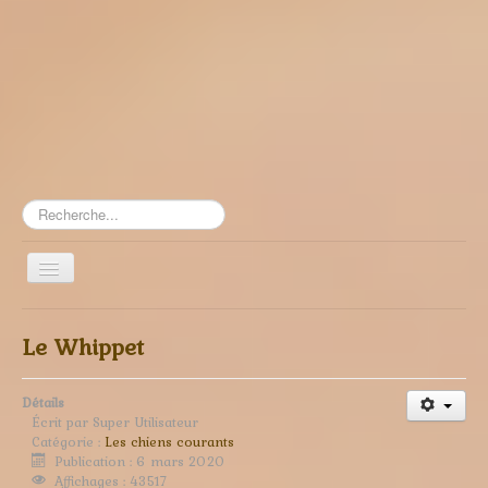
Rechercher
Toggle
Navigation
≡
Le Whippet
Détails
Écrit par
Super Utilisateur
Catégorie :
Les chiens courants
Publication : 6 mars 2020
Affichages : 43517